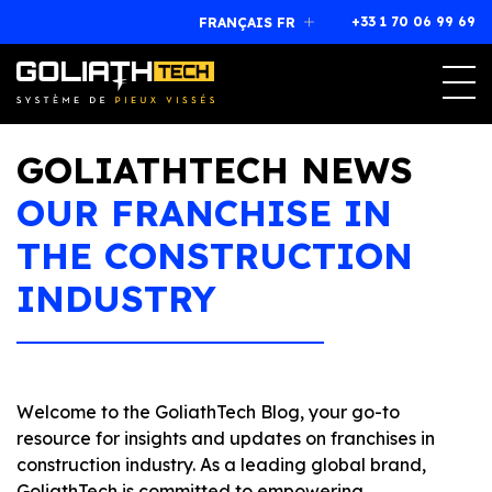
+33 1 70 06 99 69
FRANÇAIS FR
Magog, Québec (Canada)
J1X 7L1
+33 1 70 06 99 69
franchise@goliathtechcorp.com
GOLIATHTECH NEWS
OUR FRANCHISE IN
THE CONSTRUCTION
INDUSTRY
Welcome to the GoliathTech Blog, your go-to
resource for insights and updates on franchises in
construction industry. As a leading global brand,
GoliathTech is committed to empowering