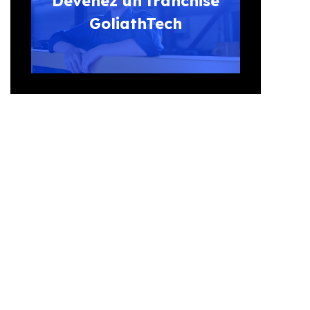
Devenez un franchisé
GoliathTech