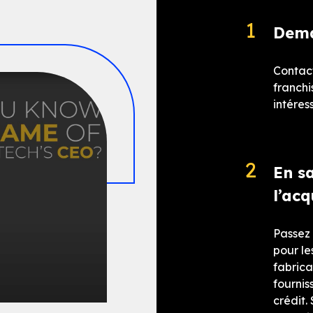
Dema
Contact
franchi
intéress
En sa
l’acq
Passez
pour le
fabrica
fournis
crédit.