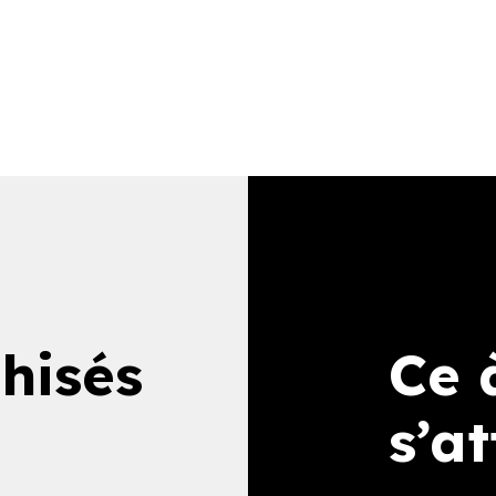
hisés
Ce 
s’a