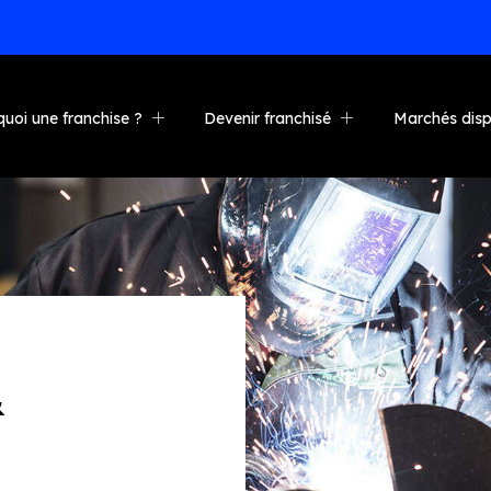
COMMENCEZ MAINTENANT
uoi une franchise ?
Devenir franchisé
Marchés disp
avantages
Pour qui est-ce ?
tion et soutien
Investissement
rs
ites de nos franchisés
Étapes vers la propriété
Transformez votre entreprise
Vente croisée avec
Goliathtech
FAQ
&