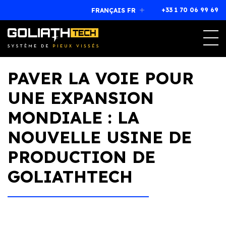
+33 1 70 06 99 69
FRANÇAIS FR
Magog, Québec (Canada)
J1X 7L1
+33 1 70 06 99 69
franchise@goliathtechcorp.com
PAVER LA VOIE POUR
UNE EXPANSION
MONDIALE : LA
NOUVELLE USINE DE
PRODUCTION DE
GOLIATHTECH