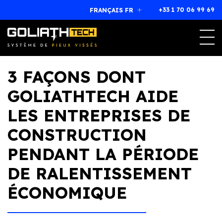
+33 1 70 06 99 69
FRANÇAIS FR
Magog, Québec (Canada)
J1X 7L1
+33 1 70 06 99 69
franchise@goliathtechcorp.com
3 FAÇONS DONT
GOLIATHTECH AIDE
LES ENTREPRISES DE
CONSTRUCTION
PENDANT LA PÉRIODE
DE RALENTISSEMENT
ÉCONOMIQUE