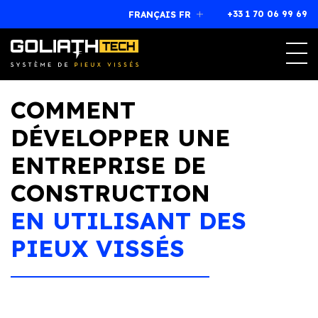
+33 1 70 06 99 69
FRANÇAIS FR
Magog, Québec (Canada)
J1X 7L1
+33 1 70 06 99 69
franchise@goliathtechcorp.com
COMMENT
DÉVELOPPER UNE
ENTREPRISE DE
CONSTRUCTION
EN UTILISANT DES
PIEUX VISSÉS